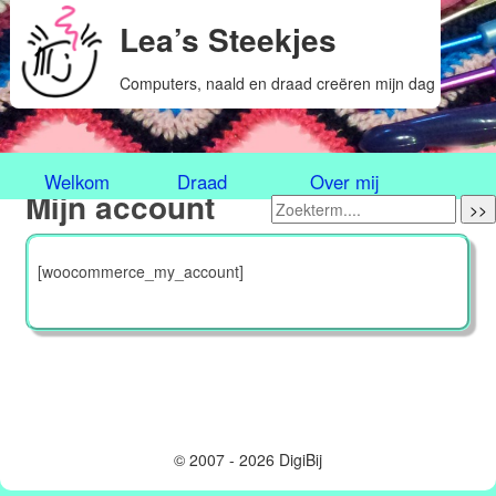
Lea’s Steekjes
Computers, naald en draad creëren mijn dag
Welkom
Draad
Over mij
Mijn account
>>
[woocommerce_my_account]
© 2007 - 2026 DigiBij