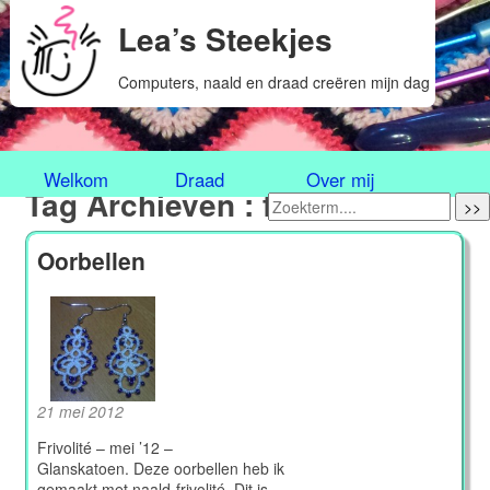
Lea’s Steekjes
Computers, naald en draad creëren mijn dag
Welkom
Draad
Over mij
Tag Archieven : frivolité
>>
Oorbellen
21 mei 2012
Frivolité – mei ’12 –
Glanskatoen. Deze oorbellen heb ik
gemaakt met naald-frivolité. Dit is