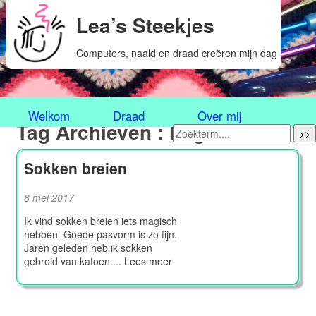
Lea’s Steekjes
Computers, naald en draad creëren mijn dag
Welkom
Draad
Over mij
Tag Archieven : hoge wreef
>>
Sokken breien
8 mei 2017
Ik vind sokken breien iets magisch
hebben. Goede pasvorm is zo fijn.
Jaren geleden heb ik sokken
gebreid van katoen....
Lees meer