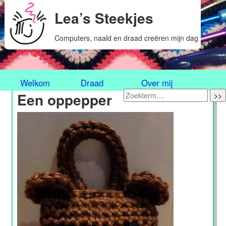
Lea’s Steekjes
Computers, naald en draad creëren mijn dag
Welkom
Draad
Over mij
Een oppepper
>>