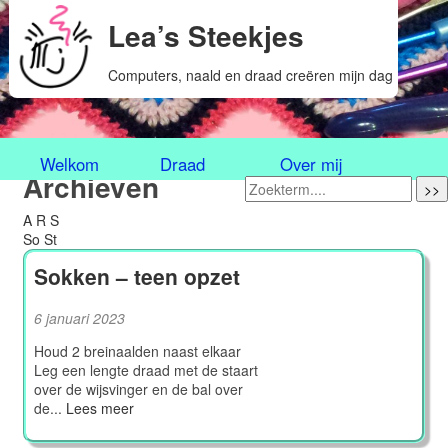
Lea’s Steekjes
Computers, naald en draad creëren mijn dag
Welkom
Draad
Over mij
Archieven
>>
A
R
S
So
St
Sokken – teen opzet
6 januari 2023
Houd 2 breinaalden naast elkaar
Leg een lengte draad met de staart
over de wijsvinger en de bal over
de...
Lees meer