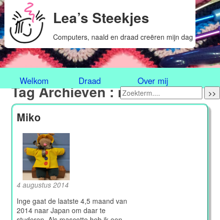
Lea’s Steekjes
Computers, naald en draad creëren mijn dag
Welkom
Draad
Over mij
Tag Archieven : miko
>>
Miko
4 augustus 2014
Inge gaat de laatste 4,5 maand van
2014 naar Japan om daar te
studeren. Als mascotte heb ik een