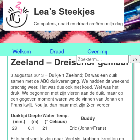
Lea’s Steekjes
Computers, naald en draad creëren mijn dag
Welkom
Draad
Over mij
Zeeland – Dreischor gemaal
>>
3 augustus 2013 – Duikje 1 Zeeland; Dit was een duik
samen met de ABC duikvereniging. We hadden dit weekend
prachtig weer. Het was dus ook niet koud. Wel was het
druk. We begonnen met zijn vieren aan de duik, maar op
een gegeven moment waren we de vinnen van Johan en
Frans kwijt. Nou ja, dan maar met zijn 2-en verder.
Duiktijd
Diepte
Water Temp.
Buddy
(min.)
(m)
(° Celsius)
29
6.1
21
Eric (Johan/Frans)
Er is heel veel te zien daar. Veel vis, krabben, kreeften en