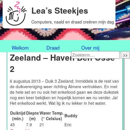
Lea’s Steekjes
Computers, naald en draad creëren mijn dag
Welkom
Draad
Over mij
Zeeland – Haven Den Osse
>>
2
6 augustus 2013 – Duik 3 Zeeland;
Inmiddels is de rest van
de duikvereniging weer richting Almere vertrokken. En met
de hele set en nu ook het enkellood gaan we deze duikstek
nog een keer bekijken en hopelijk komen we nu verder. Ja!
Het enkellood werkt. Wat lig ik nu lekker in het water.
Duiktijd
Diepte
Water Temp.
Buddy
(min.)
(m)
(° Celsius)
45
7.9
21
Eric