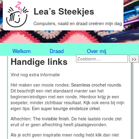
Lea’s Steekjes
Computers, naald en draad creëren mijn dag
Welkom
Draad
Over mij
Handige links
>>
Vind nog extra informatie
Het maken van mooie rondes:
Seamless crochet rounds
.
Dit beschrijft een niet standaard manier van het
beginnen/eindigen met een ronde. Hierdoor krijg je een
soepeler, minder zichtbaar resultaat. Kijk ook eens bij mijn
eigen tips:
Een super keurige eindeloze cirkel
.
Afhechten:
The invisible finish
. De hele laatste ronde ziet
eruit of er geen afhechting heeft plaatsgevonden.
Als je echt geen inspiratie meer nodig hebt klik dan niet